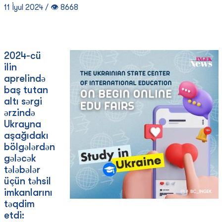
11 İyul 2024 / 👁 8668
2024-cü
ilin
aprelində
baş tutan
altı sərgi
ərzində
Ukrayna
aşağıdakı
bölgələrdən
gələcək
tələbələr
üçün təhsil
imkanlarını
təqdim
etdi: