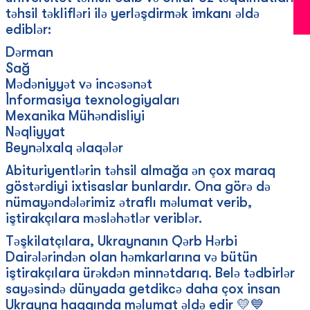
təhsil təklifləri ilə yerləşdirmək imkanı əldə
ediblər:
Dərman
Sağ
Mədəniyyət və incəsənət
İnformasiya texnologiyaları
Mexanika Mühəndisliyi
Nəqliyyat
Beynəlxalq əlaqələr
Abituriyentlərin təhsil almağa ən çox maraq
göstərdiyi ixtisaslar bunlardır. Ona görə də
nümayəndələrimiz ətraflı məlumat verib,
iştirakçılara məsləhətlər veriblər.
Təşkilatçılara, Ukraynanın Qərb Hərbi
Dairələrindən olan həmkarlarına və bütün
iştirakçılara ürəkdən minnətdarıq. Belə tədbirlər
sayəsində dünyada getdikcə daha çox insan
Ukrayna haqqında məlumat əldə edir 💛💙