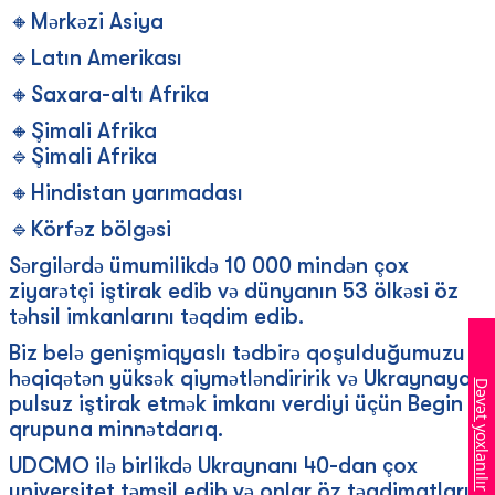
🔸Mərkəzi Asiya
🔹Latın Amerikası
🔸Saxara-altı Afrika
🔸Şimali Afrika
🔹Şimali Afrika
🔸Hindistan yarımadası
🔹Körfəz bölgəsi
Sərgilərdə ümumilikdə 10 000 mindən çox
ziyarətçi iştirak edib və dünyanın 53 ölkəsi öz
təhsil imkanlarını təqdim edib.
Biz belə genişmiqyaslı tədbirə qoşulduğumuzu
həqiqətən yüksək qiymətləndiririk və Ukraynaya
Dəvət yoxlanılır
pulsuz iştirak etmək imkanı verdiyi üçün Begin
qrupuna minnətdarıq.
UDCMO ilə birlikdə Ukraynanı 40-dan çox
universitet təmsil edib və onlar öz təqdimatlarını