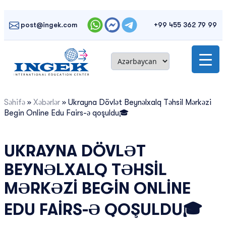
Skip
to
post@ingek.com
+99 455 362 79 99
content
Səhifə
»
Xəbərlər
»
Ukrayna Dövlət Beynəlxalq Təhsil Mərkəzi
Begin Online Edu Fairs-ə qoşuldu🎓
UKRAYNA DÖVLƏT
BEYNƏLXALQ TƏHSIL
MƏRKƏZI BEGIN ONLINE
EDU FAIRS-Ə QOŞULDU🎓