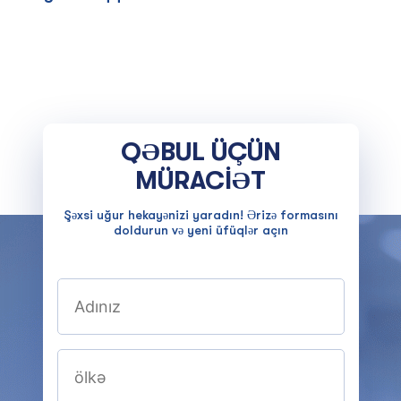
QƏBUL ÜÇÜN
MÜRACİƏT
Şəxsi uğur hekayənizi yaradın! Ərizə formasını
doldurun və yeni üfüqlər açın