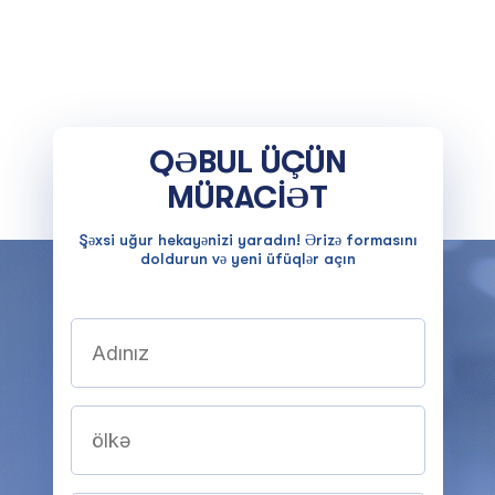
QƏBUL ÜÇÜN
MÜRACİƏT
Şəxsi uğur hekayənizi yaradın! Ərizə formasını
doldurun və yeni üfüqlər açın