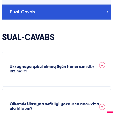
Sual-Cavab
SUAL-CAVABS
Ukraynaya qəbul olmaq üçün hansı sənədlər
lazımdır?
Ölkəmdə Ukrayna səfirliyi yoxdursa necə viza
ala bilərəm?