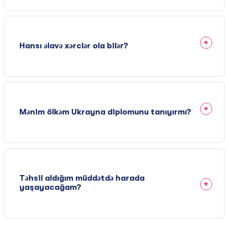
Hansı əlavə xərclər ola bilər?
Mənim ölkəm Ukrayna diplomunu tanıyırmı?
Təhsil aldığım müddətdə harada
yaşayacağam?