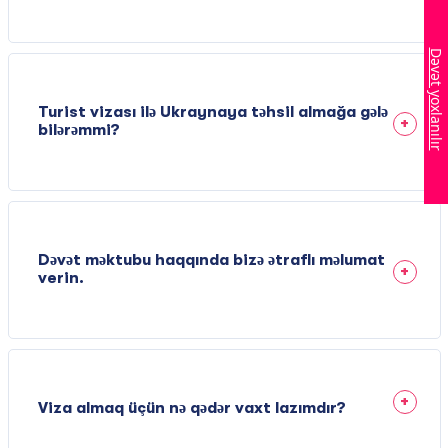
Dəvət yoxlanılır
Turist vizası ilə Ukraynaya təhsil almağa gələ
bilərəmmi?
Dəvət məktubu haqqında bizə ətraflı məlumat
verin.
Viza almaq üçün nə qədər vaxt lazımdır?