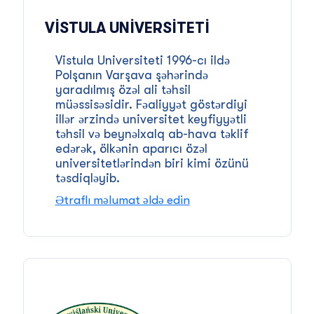
VISTULA UNIVERSITETI
Vistula Universiteti 1996-cı ildə
Polşanın Varşava şəhərində
yaradılmış özəl ali təhsil
müəssisəsidir. Fəaliyyət göstərdiyi
illər ərzində universitet keyfiyyətli
təhsil və beynəlxalq ab-hava təklif
edərək, ölkənin aparıcı özəl
universitetlərindən biri kimi özünü
təsdiqləyib.
Ətraflı məlumat əldə edin