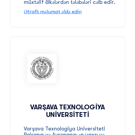
müxtəlif ölkələrdən tələbələri cəlb edir.
Ətraflı məlumat əldə edin
VARŞAVA TEXNOLOGIYA
UNIVERSITETI
Varşava Texnologiya Universiteti
Polşanın və Avropanın ən yaxşı və