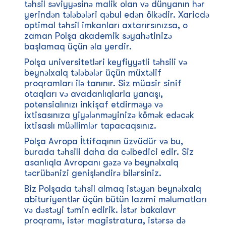
təhsil səviyyəsinə malik olan və dünyanın hər
yerindən tələbələri qəbul edən ölkədir. Xaricdə
optimal təhsil imkanları axtarırsınızsa, o
zaman Polşa akademik səyahətinizə
başlamaq üçün əla yerdir.
Polşa universitetləri keyfiyyətli təhsili və
beynəlxalq tələbələr üçün müxtəlif
proqramları ilə tanınır. Siz müasir sinif
otaqları və avadanlıqlarla yanaşı,
potensialınızı inkişaf etdirməyə və
ixtisasınıza yiyələnməyinizə kömək edəcək
ixtisaslı müəllimlər tapacaqsınız.
Polşa Avropa İttifaqının üzvüdür və bu,
burada təhsili daha da cəlbedici edir. Siz
asanlıqla Avropanı gəzə və beynəlxalq
təcrübənizi genişləndirə bilərsiniz.
Biz Polşada təhsil almaq istəyən beynəlxalq
abituriyentlər üçün bütün lazımi məlumatları
və dəstəyi təmin edirik. İstər bakalavr
proqramı, istər magistratura, istərsə də