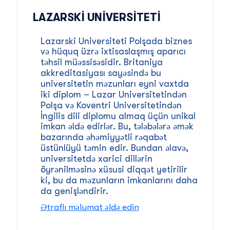
LAZARSKI UNIVERSITETI
Lazarski Universiteti Polşada biznes
və hüquq üzrə ixtisaslaşmış aparıcı
təhsil müəssisəsidir. Britaniya
akkreditasiyası sayəsində bu
universitetin məzunları eyni vaxtda
iki diplom – Lazar Universitetindən
Polşa və Koventri Universitetindən
İngilis dili diplomu almaq üçün unikal
imkan əldə edirlər. Bu, tələbələrə əmək
bazarında əhəmiyyətli rəqabət
üstünlüyü təmin edir. Bundan əlavə,
universitetdə xarici dillərin
öyrənilməsinə xüsusi diqqət yetirilir
ki, bu da məzunların imkanlarını daha
da genişləndirir.
Ətraflı məlumat əldə edin