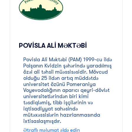
POVISLA ALI MƏKTƏBI
Povisla Ali Məktəbi (PAM) 1999-cu ildə
Polşanın Kvidzin şəhərində yaradılmış
özəl ali təhsil müəssisəsidir. Mövcud
olduğu 25 ildən artıq müddətdə
universitet özünü Pomeraniya
Voyevodalığının aparıcı qeyri-dövlət
universitetlərindən biri kimi
təsdiqləmiş, tibb işçilərinin və
iqtisadiyyat sahəsində
mütəxəssislərin hazırlanmasında
ixtisaslaşmışdır.
Ətraflı məlumat əldə edin