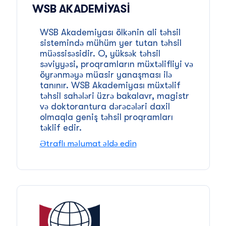
WSB AKADEMIYASI
WSB Akademiyası ölkənin ali təhsil
sistemində mühüm yer tutan təhsil
müəssisəsidir. O, yüksək təhsil
səviyyəsi, proqramların müxtəlifliyi və
öyrənməyə müasir yanaşması ilə
tanınır. WSB Akademiyası müxtəlif
təhsil sahələri üzrə bakalavr, magistr
və doktorantura dərəcələri daxil
olmaqla geniş təhsil proqramları
təklif edir.
Ətraflı məlumat əldə edin