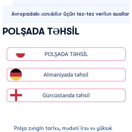
Avropadakı əcnəbilər üçün tez-tez verilən suallar
POLŞADA TƏHSIL
POLŞADA TƏHSİL
Almaniyada təhsil
Gürcüstanda təhsil
Polşa zəngin tarixə, mədəni irsə və yüksək