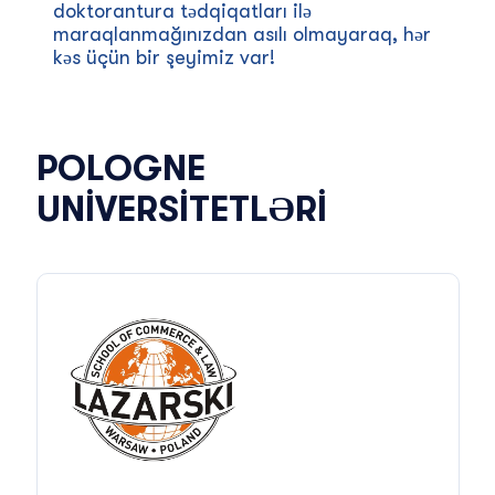
doktorantura tədqiqatları ilə
maraqlanmağınızdan asılı olmayaraq, hər
kəs üçün bir şeyimiz var!
POLOGNE
UNIVERSITETLƏRI