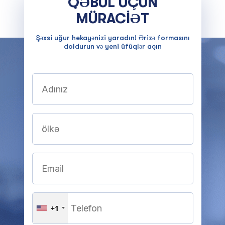
QƏBUL ÜÇÜN
MÜRACİƏT
Şəxsi uğur hekayənizi yaradın! Ərizə formasını
doldurun və yeni üfüqlər açın
+1