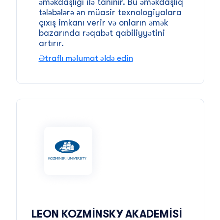
əməkdaşlığı ilə tanınır. Bu əməkdaşlıq
tələbələrə ən müasir texnologiyalara
çıxış imkanı verir və onların əmək
bazarında rəqabət qabiliyyətini
artırır.
Ətraflı məlumat əldə edin
LEON KOZMINSKY AKADEMISI