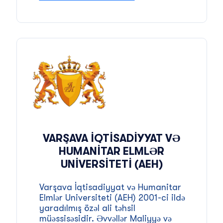
VARŞAVA İQTISADIYYAT VƏ
HUMANITAR ELMLƏR
UNIVERSITETI (AEH)
Varşava İqtisadiyyat və Humanitar
Elmlər Universiteti (AEH) 2001-ci ildə
yaradılmış özəl ali təhsil
müəssisəsidir. Əvvəllər Maliyyə və