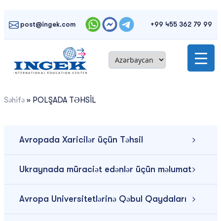
Skip
to
post@ingek.com
+99 455 362 79 99
content
Səhifə
»
POLŞADA TƏHSİL
Avropada Xaricilər üçün Təhsil
Ukraynada müraciət edənlər üçün məlumat
Avropa Universitetlərinə Qəbul Qaydaları