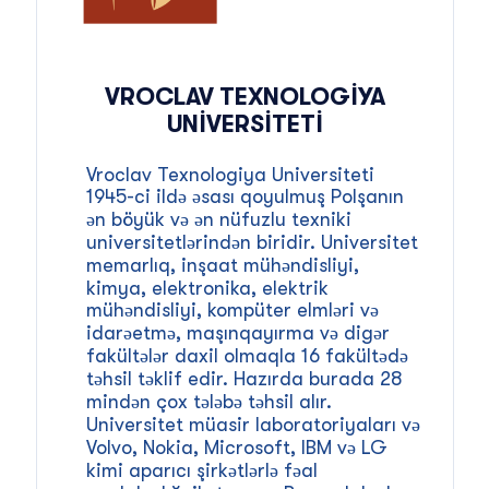
VROCLAV TEXNOLOGIYA
UNIVERSITETI
Vroclav Texnologiya Universiteti
1945-ci ildə əsası qoyulmuş Polşanın
ən böyük və ən nüfuzlu texniki
universitetlərindən biridir. Universitet
memarlıq, inşaat mühəndisliyi,
kimya, elektronika, elektrik
mühəndisliyi, kompüter elmləri və
idarəetmə, maşınqayırma və digər
fakültələr daxil olmaqla 16 fakültədə
təhsil təklif edir. Hazırda burada 28
mindən çox tələbə təhsil alır.
Universitet müasir laboratoriyaları və
Volvo, Nokia, Microsoft, IBM və LG
kimi aparıcı şirkətlərlə fəal