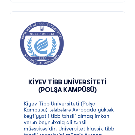
KIYEV TIBB UNIVERSITETI
(POLŞA KAMPÜSÜ)
Kiyev Tibb Universiteti (Polşa
Kampusu) tələbələrə Avropada yüksək
keyfiyyətli tibb təhsili almaq imkanı
verən beynəlxalq ali təhsil
müəssisəsidir. Universitet klassik tibb