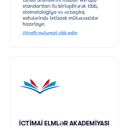
təhsili ənənələrini müasir Avropa
standartları ilə birləşdirərək tibb,
stomatologiya və əczaçılıq
sahələrində ixtisaslı mütəxəssislər
hazırlayır.
Ətraflı məlumat əldə edin
İCTIMAI ELMLƏR AKADEMIYASI