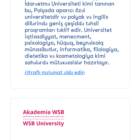
İdarəetmə Universiteti kimi tanınan
bu, Polşada aparıcı özəl
universitetdir və polyak və ingilis
dillərində geniş çeşiddə təhsil
proqramları təklif edir. Universitet
iqtisadiyyat, menecment,
psixologiya, hüquq, beynəlxalq
münasibətlər, informatika, filologiya,
dietetika və kosmetologiya kimi
sahələrdə mütəxəssislər hazırlayır.
Ətraflı məlumat əldə edin