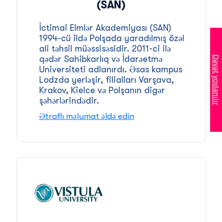
(SAN)
İctimai Elmlər Akademiyası (SAN)
1994-cü ildə Polşada yaradılmış özəl
ali təhsil müəssisəsidir. 2011-ci ilə
qədər Sahibkarlıq və İdarəetmə
Dəvət yoxlanılır
Universiteti adlanırdı. Əsas kampus
Lodzda yerləşir, filialları Varşava,
Krakov, Kielce və Polşanın digər
şəhərlərindədir.
Ətraflı məlumat əldə edin