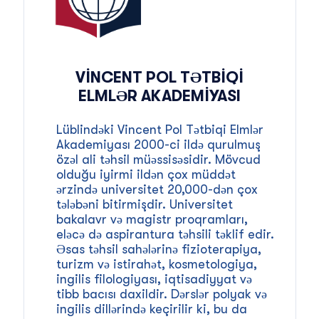
VINCENT POL TƏTBIQI
ELMLƏR AKADEMIYASI
Lüblindəki Vincent Pol Tətbiqi Elmlər
Akademiyası 2000-ci ildə qurulmuş
özəl ali təhsil müəssisəsidir. Mövcud
olduğu iyirmi ildən çox müddət
ərzində universitet 20,000-dən çox
tələbəni bitirmişdir. Universitet
bakalavr və magistr proqramları,
eləcə də aspirantura təhsili təklif edir.
Əsas təhsil sahələrinə fizioterapiya,
turizm və istirahət, kosmetologiya,
ingilis filologiyası, iqtisadiyyat və
tibb bacısı daxildir. Dərslər polyak və
ingilis dillərində keçirilir ki, bu da