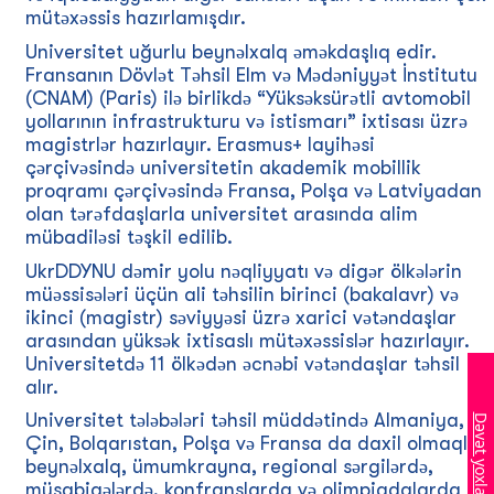
mütəxəssis hazırlamışdır.
Universitet uğurlu beynəlxalq əməkdaşlıq edir.
Fransanın Dövlət Təhsil Elm və Mədəniyyət İnstitutu
(CNAM) (Paris) ilə birlikdə “Yüksəksürətli avtomobil
yollarının infrastrukturu və istismarı” ixtisası üzrə
magistrlər hazırlayır. Erasmus+ layihəsi
çərçivəsində universitetin akademik mobillik
proqramı çərçivəsində Fransa, Polşa və Latviyadan
olan tərəfdaşlarla universitet arasında alim
mübadiləsi təşkil edilib.
UkrDDYNU dəmir yolu nəqliyyatı və digər ölkələrin
müəssisələri üçün ali təhsilin birinci (bakalavr) və
ikinci (magistr) səviyyəsi üzrə xarici vətəndaşlar
arasından yüksək ixtisaslı mütəxəssislər hazırlayır.
Universitetdə 11 ölkədən əcnəbi vətəndaşlar təhsil
alır.
Universitet tələbələri təhsil müddətində Almaniya,
Dəvət yoxlanılır
Çin, Bolqarıstan, Polşa və Fransa da daxil olmaqla
beynəlxalq, ümumkrayna, regional sərgilərdə,
müsabiqələrdə, konfranslarda və olimpiadalarda