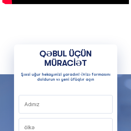
QƏBUL ÜÇÜN
MÜRACİƏT
Şəxsi uğur hekayənizi yaradın! Ərizə formasını
doldurun və yeni üfüqlər açın