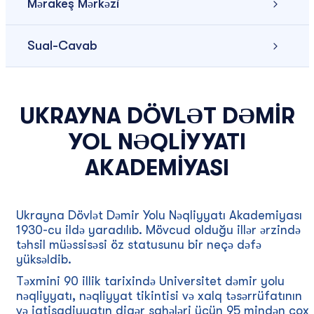
Mərakeş Mərkəzi
Sual-Cavab
UKRAYNA DÖVLƏT DƏMIR
YOL NƏQLIYYATI
AKADEMIYASI
Ukrayna Dövlət Dəmir Yolu Nəqliyyatı Akademiyası
1930-cu ildə yaradılıb. Mövcud olduğu illər ərzində
təhsil müəssisəsi öz statusunu bir neçə dəfə
yüksəldib.
Təxmini 90 illik tarixində Universitet dəmir yolu
nəqliyyatı, nəqliyyat tikintisi və xalq təsərrüfatının
və iqtisadiyyatın digər sahələri üçün 95 mindən çox