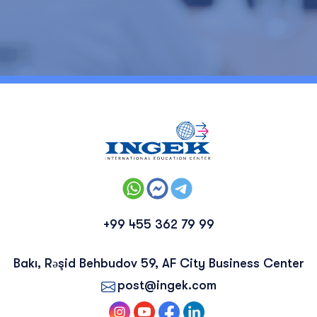
+99 455 362 79 99
Bakı, Rəşid Behbudov 59, AF City Business Center
post@ingek.com