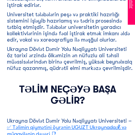
iştirak edirlər.
Universitet tələbələrin peşə və praktiki hazırlığı
sistemini işləyib hazırlamış və tədris prosesində
tətbiq etmişdir. Tələbələr universitetin yaradıcı
kollektivlərinin işində fəal iştirak etmək imkanı əldə
edir, vokal və xoreoqrafiya ilə məşğul olurlar.
Ukrayna Dövlət Dəmir Yolu Nəqliyyatı Universiteti
öz tarixi ərzində ölkəmizin ən nüfuzlu ali təhsil
müəssisələrindən birinə çevrilmiş, yüksək beynəlxalq
nüfuz qazanmış, qüdrətli elmi mərkəzə çevrilmişdir.
TƏLIM NEÇƏYƏ BAŞA
GƏLIR?
Ukrayna Dövlət Dəmir Yolu Nəqliyyatı Universiteti –
✅ Təlimin qiymətini öyrənin UGUZT Ukraynada💰 və
müqavilənin dəyəri 📑