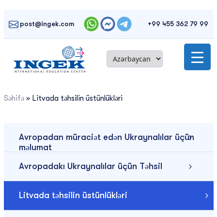
Skip
to
post@ingek.com
+99 455 362 79 99
content
Səhifə
»
Litvada təhsilin üstünlükləri
Avropadan müraciət edən Ukraynalılar üçün
məlumat
Avropadakı Ukraynalılar üçün Təhsil
Litvada təhsilin üstünlükləri