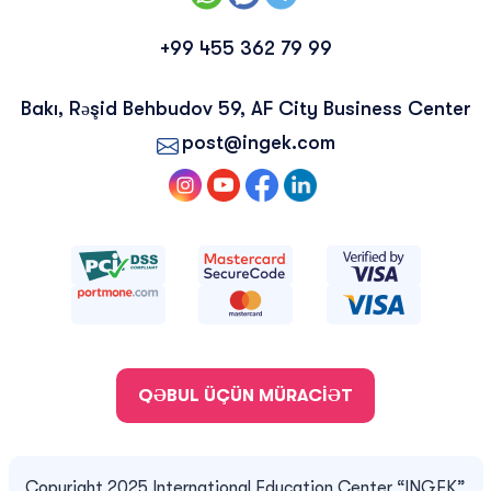
+99 455 362 79 99
Bakı, Rəşid Behbudov 59, AF City Business Center
post@ingek.com
QƏBUL ÜÇÜN MÜRACİƏT
Copyright 2025 International Education Center “INGEK”