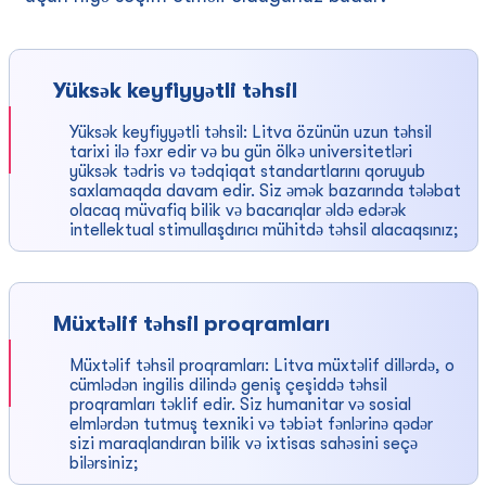
Yüksək keyfiyyətli təhsil
Yüksək keyfiyyətli təhsil: Litva özünün uzun təhsil
tarixi ilə fəxr edir və bu gün ölkə universitetləri
yüksək tədris və tədqiqat standartlarını qoruyub
saxlamaqda davam edir. Siz əmək bazarında tələbat
olacaq müvafiq bilik və bacarıqlar əldə edərək
intellektual stimullaşdırıcı mühitdə təhsil alacaqsınız;
Müxtəlif təhsil proqramları
Müxtəlif təhsil proqramları: Litva müxtəlif dillərdə, o
cümlədən ingilis dilində geniş çeşiddə təhsil
proqramları təklif edir. Siz humanitar və sosial
elmlərdən tutmuş texniki və təbiət fənlərinə qədər
sizi maraqlandıran bilik və ixtisas sahəsini seçə
bilərsiniz;