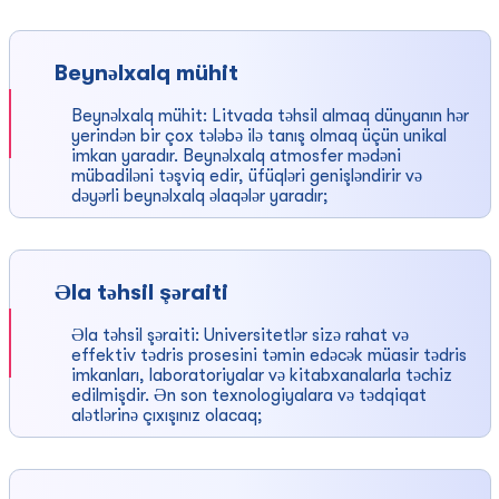
Beynəlxalq mühit
Beynəlxalq mühit: Litvada təhsil almaq dünyanın hər
yerindən bir çox tələbə ilə tanış olmaq üçün unikal
imkan yaradır. Beynəlxalq atmosfer mədəni
mübadiləni təşviq edir, üfüqləri genişləndirir və
dəyərli beynəlxalq əlaqələr yaradır;
Əla təhsil şəraiti
Əla təhsil şəraiti: Universitetlər sizə rahat və
effektiv tədris prosesini təmin edəcək müasir tədris
imkanları, laboratoriyalar və kitabxanalarla təchiz
edilmişdir. Ən son texnologiyalara və tədqiqat
alətlərinə çıxışınız olacaq;