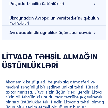
Polşada təhsilin üstünlükləri
Ukraynadan Avropa universitetlərinə qəbulun
mərhələləri
Avropadakı Ukraynalılar üçün sual cavab
LİTVADA TƏHSİL ALMAĞIN
ÜSTÜNLÜKLƏRİ
Akademik keyfiyyəti, beynəlxalq atmosferi və
mədəni zənginliyi birləşdirən unikal təhsil fürsəti
axtarırsınızsa, Litva sizin üçün ideal yerdir. Litva
sizin ali təhsilinizi unudulmaz təcrübəyə çevirəcək
bir sıra üstünlüklər təklif edir. Litvada təhsil almaq
üçün niyə seçim etməli olduğunuz budur: