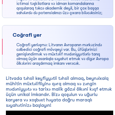
ictimai təşkilatlara və idman komandalarına
qoşularaq təkcə akademik deyil, bir çox başqa
sahələrdə də potensialınızı üzə çıxara biləcəksiniz;
Coğrafi yer
Coğrafi yerləşmə: Litvanın Avropanın mərkəzində
cəlbedici coğrafi mövqeyi var. Bu, üfüqlərinizi
genişləndirmək və müxtəlif mədəniyyətlərlə tanış
olmaq üçün asanlıqla səyahət etmək və digər Avropa
ölkələrini araşdırmaq imkanı verəcək.
Litvada təhsil keyfiyyətli təhsil almaq, beynəlxalq
mühitin müxtəlifliyinə qərq olmaq və zəngin
mədəniyyətə və tarixə malik gözəl ölkəni kəşf etmək
üçün unikal imkandır. Bizə qoşulun və uğurlu
karyera və xoşbəxt həyata doğru maraqlı
səyahətinizə başlayın!