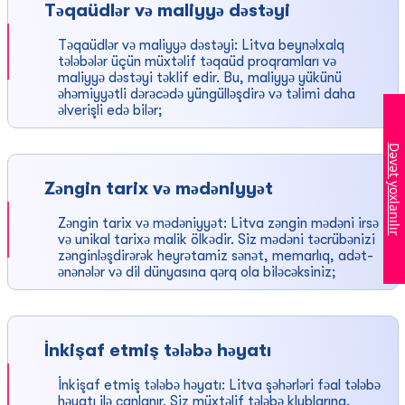
Təqaüdlər və maliyyə dəstəyi
Təqaüdlər və maliyyə dəstəyi: Litva beynəlxalq
tələbələr üçün müxtəlif təqaüd proqramları və
maliyyə dəstəyi təklif edir. Bu, maliyyə yükünü
əhəmiyyətli dərəcədə yüngülləşdirə və təlimi daha
əlverişli edə bilər;
Dəvət yoxlanılır
Zəngin tarix və mədəniyyət
Zəngin tarix və mədəniyyət: Litva zəngin mədəni irsə
və unikal tarixə malik ölkədir. Siz mədəni təcrübənizi
zənginləşdirərək heyrətamiz sənət, memarlıq, adət-
ənənələr və dil dünyasına qərq ola biləcəksiniz;
İnkişaf etmiş tələbə həyatı
İnkişaf etmiş tələbə həyatı: Litva şəhərləri fəal tələbə
həyatı ilə canlanır. Siz müxtəlif tələbə klublarına,