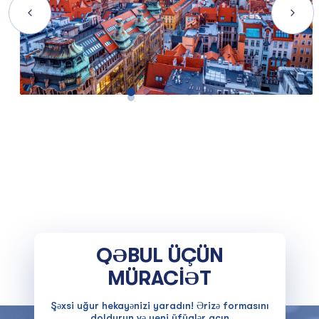
QƏBUL ÜÇÜN
MÜRACİƏT
Şəxsi uğur hekayənizi yaradın! Ərizə formasını
doldurun və yeni üfüqlər açın