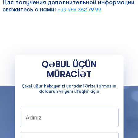
Для получения дополнительной информации
свяжитесь с нами:
+99 455 362 79 99
QƏBUL ÜÇÜN
MÜRACİƏT
Şəxsi uğur hekayənizi yaradın! Ərizə formasını
doldurun və yeni üfüqlər açın