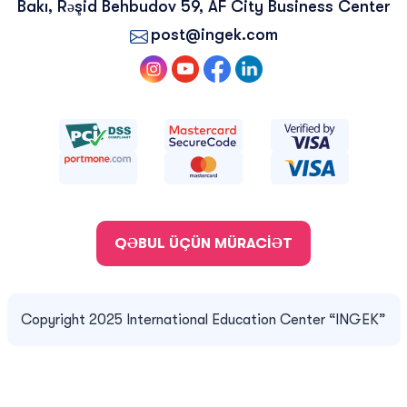
Bakı, Rəşid Behbudov 59, AF City Business Center
post@ingek.com
QƏBUL ÜÇÜN MÜRACİƏT
Copyright 2025 International Education Center “INGEK”