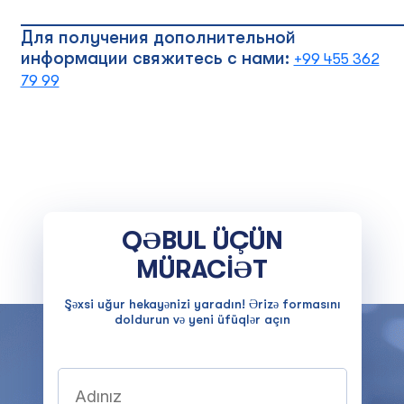
__________________________________________
Для получения дополнительной
информации свяжитесь с нами:
+99 455 362
79 99
QƏBUL ÜÇÜN
MÜRACİƏT
Şəxsi uğur hekayənizi yaradın! Ərizə formasını
doldurun və yeni üfüqlər açın