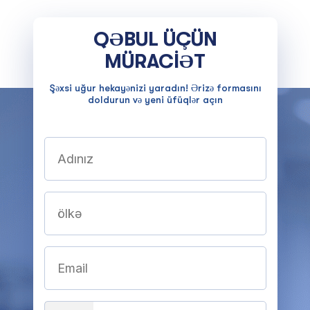
QƏBUL ÜÇÜN
MÜRACİƏT
Şəxsi uğur hekayənizi yaradın! Ərizə formasını
doldurun və yeni üfüqlər açın