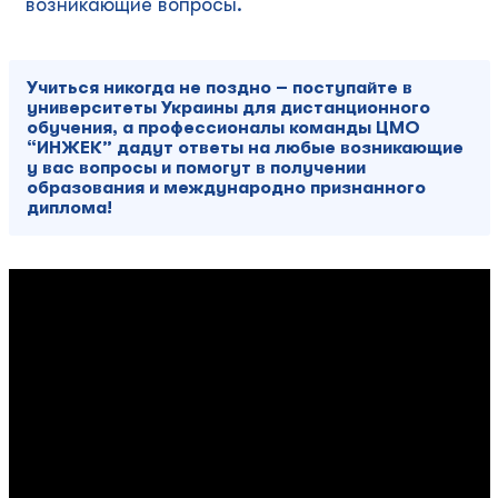
возникающие вопросы.
Учиться никогда не поздно – поступайте в
университеты Украины для дистанционного
обучения, а профессионалы команды ЦМО
“ИНЖЕК” дадут ответы на любые возникающие
у вас вопросы и помогут в получении
образования и международно признанного
диплома!