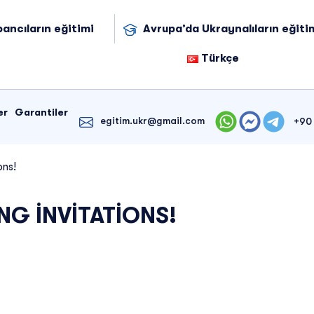
ancıların eğitimi
Avrupa’da Ukraynalıların eğiti
Türkçe
er
Garantiler
egitim.ukr@gmail.com
+90 
ons!
NG INVITATIONS!