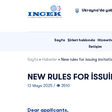
Skip
to
Ukrayna’da yab
content
Sayfa
Şirket hakkında
Hizmetl
İletişim
Sayfa
»
Haberler
»
New rules for issuing invitati
NEW RULES FOR ISSUI
13 Mayıs 2025 / 👁 3510
Dear applicants,