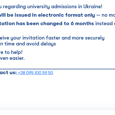
regarding university admissions in Ukraine!
will be issued in electronic format only
— no mo
vitation has been changed to 6 months
instead o
eive your invitation faster and more securely
n time and avoid delays
e to help!
ven easier.
_____________________________________________
act us:
+38 095 100 59 50