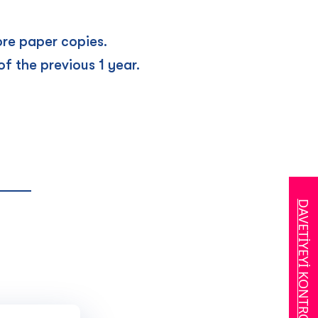
re paper copies.
f the previous 1 year.
_____
DAVETİYEYİ KONTROL ET