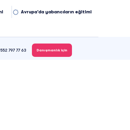
mi
Avrupa’da yabancıların eğitimi
552 797 77 63
Danışmanlık için