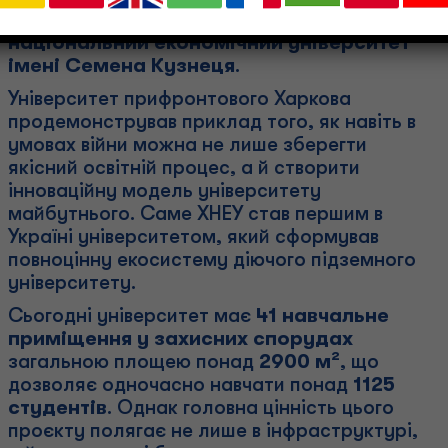
представлений саме
Харківський
національний економічний університет
імені Семена Кузнеця
.
Університет прифронтового Харкова
продемонстрував приклад того, як навіть в
умовах війни можна не лише зберегти
якісний освітній процес, а й створити
інноваційну модель університету
майбутнього. Саме ХНЕУ став першим в
Україні університетом, який сформував
повноцінну екосистему діючого підземного
університету.
Сьогодні університет має
41 навчальне
приміщення у захисних спорудах
загальною площею понад
2900 м²
, що
дозволяє одночасно навчати понад
1125
студентів
. Однак головна цінність цього
проєкту полягає не лише в інфраструктурі,