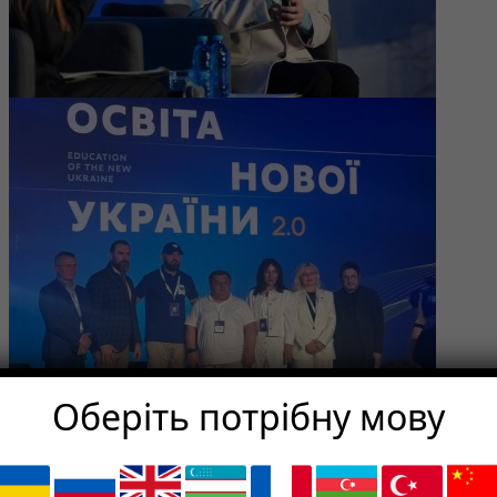
Оберіть потрібну мову
Особливо символічним стало те, що в
межах блоку
«Найкращі практики
українських університетів»
був