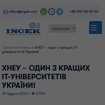
Skip
to
office@ingek.com
+38 095 100 59 50
content
Головна
»
Новини
»
ХНЕУ – один з кращих IT-
університетів України!
ХНЕУ – ОДИН З КРАЩИХ
IT-УНІВЕРСИТЕТІВ
УКРАЇНИ!
18 Грудня 2023 / 👁 47194