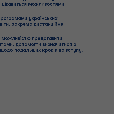
хто цікавиться можливостями
 програмами українських
світи, зокрема дистанційне
е можливістю представити
нтами, допомогти визначитися з
 щодо подальших кроків до вступу.