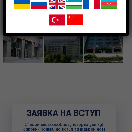
Румуно-американський університет – ✅
дізнатися ціну навчання в Румунії 💰 та вартість
контракту 📑
ЗАЯВКА НА ВСТУП
Створи свою особисту історію успіху!
Заповни заявку на вступ та відкрий нові