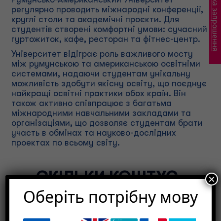
Перевірка запрошення
регулярно проводить міжнародні конференції,
круглі столи та академічні проєкти. Для
студентів створені комфортні умови: сучасний
гуртожиток, кафе, ресторан та фітнес-центр.
Університет відіграє роль важливого мосту
між румунською та американською освітніми
системами, надаючи студентам унікальну
можливість здобути якісну освіту, що поєднує
найкращі освітні практики обох країн. Він
також активно співпрацює з багатьма
міжнародними навчальними закладами та
організаціями, що дозволяє студентам брати
участь в обмінах та науково-дослідних
проектах по всьому світу.
СКІЛЬКИ КОШТУЄ
×
Оберіть потрібну мову
НАВЧАННЯ?