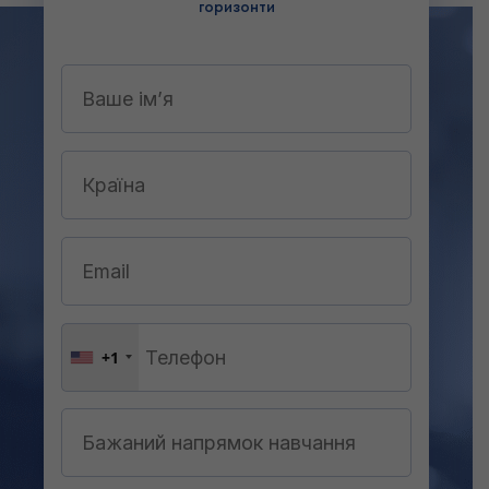
горизонти
+1