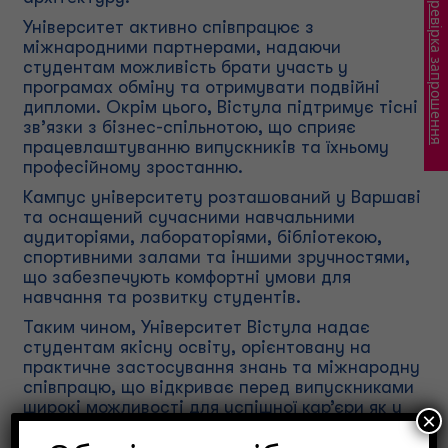
Перевірка запрошення
Університет активно співпрацює з
міжнародними партнерами, надаючи
студентам можливість брати участь у
програмах обміну та отримувати подвійні
дипломи. Окрім цього, Вістула підтримує тісні
зв’язки з бізнес-спільнотою, що сприяє
працевлаштуванню випускників та їхньому
професійному зростанню.
Кампус університету розташований у Варшаві
та оснащений сучасними навчальними
аудиторіями, лабораторіями, бібліотекою,
спортивними залами та іншими зручностями,
що забезпечують комфортні умови для
навчання та розвитку студентів.
Таким чином, Університет Вістула надає
студентам якісну освіту, орієнтовану на
практичне застосування знань та міжнародну
співпрацю, що відкриває перед випускниками
широкі можливості для успішної кар’єри як у
×
Польщі, так і за її межами.