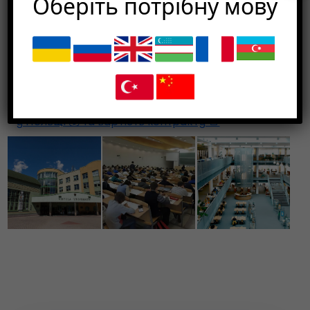
Оберіть потрібну мову
СКІЛЬКИ КОШТУЄ
НАВЧАННЯ?
Університет Вістула – ✅ дізнатися ціну навчання
у Польщі 💰 та вартість контракту 📑