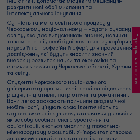
ініціативи, допомагає місцевим мешканцям
розкрити нові обрії мислення та
інтелектуального існування.
Сутність та мета освітнього процесу у
Черкаському національному – надати сучасну
освіту, яка дає випускникам знання, навички
Перевірка запрошення
та компетенції, необхідні для початку кар’єри у
науковій та професійній сфері, для проведення
досліджень, які будуть вносити значний
внесок у розвиток науки та економіки та
сприяють розвитку Черкаської області, України
та світу.
Студенти Черкаського національного
університету прагматичні, легкі на піднесення,
рішучі, ініціативні, патріотичні та романтичні.
Вони легко засвоюють принципи академічної
мобільності, цінують свою ідентичність та
студентське спілкування, ставляться до освіти
як засобу особистісного зростання та
соціалізації, вчаться мислити у глобально-
міжнародному масштабі. Університет створює
загальний простір для студентів, де вони