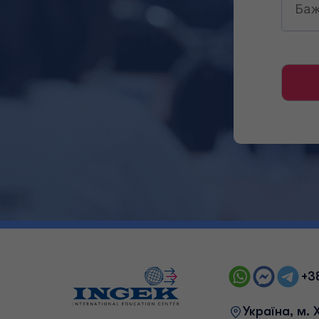
+3
Українa, м. 