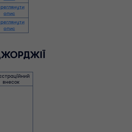
реглянути
опис
реглянути
опис
ДЖОРДЖІЇ
єстраційний
внесок