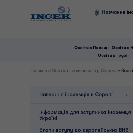
Skip
to
Навчання іно
content
Освіта в Польщі
Освіта в 
Освіта в Грузії
Головна
»
Вартість навчання ін у Єфропі
»
Варті
Навчання іноземців в Європі
Інформація для вступника іноземця 
Україні
Етапи вступу до європейських ВНЗ