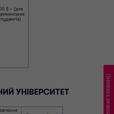
00 $ – (для
риканських
студентів)
Перевірка запрошення
НИЙ УНІВЕРСИТЕТ
навчання