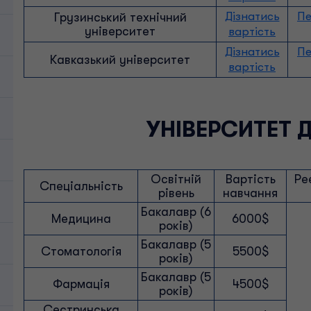
Дізнатись
Пе
Грузинський технічний
університет
вартість
Дізнатись
Пе
Кавказький університет
вартість
УНІВЕРСИТЕТ 
Освітній
Вартість
Ре
Спеціальність
рівень
навчання
Бакалавр (6
Медицина
6000$
років)
Бакалавр (5
Стоматологія
5500$
років)
Бакалавр (5
Фармація
4500$
років)
Сестринська