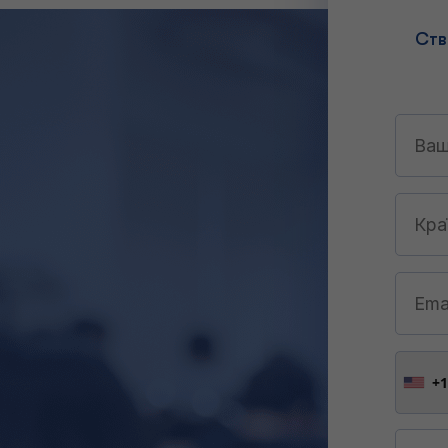
Ств
+1