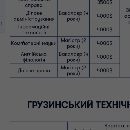
3500$
справа
3
Ділове
Бакалавр (4
4000$
аф
адміністрування
роки)
і
Інформаційні
4000$
технології
Магістр (2
Комп’ютерні науки
4000$
роки)
Англійська
Бакалавр (4
4000$
філологія
роки)
Магістр (2
Ділове право
4000$
роки)
ГРУЗИНСЬКИЙ ТЕХНІЧ
Вартість 