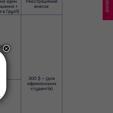
 на один
Реєстраційний
ошення +
внесок
в Грузії)
0$
×
300 $ – (для
африканських
студентів)