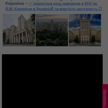
Каразіна –
✅ дізнатися ціну навчання в ХНУ ім.
В.М. Каразіна в Україні💰 та вартість контракту 📑