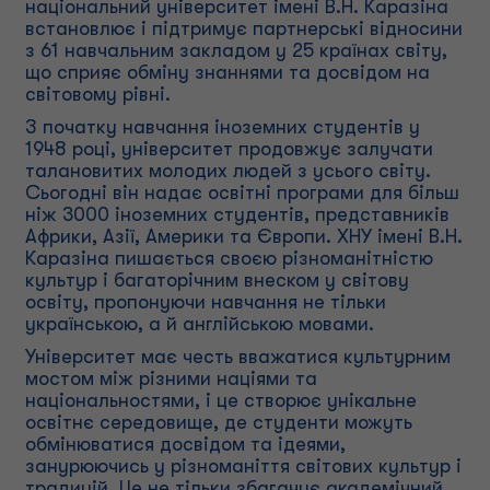
національний університет імені В.Н. Каразіна
встановлює і підтримує партнерські відносини
з 61 навчальним закладом у 25 країнах світу,
що сприяє обміну знаннями та досвідом на
світовому рівні.
З початку навчання іноземних студентів у
1948 році, університет продовжує залучати
талановитих молодих людей з усього світу.
Сьогодні він надає освітні програми для більш
ніж 3000 іноземних студентів, представників
Африки, Азії, Америки та Європи. ХНУ імені В.Н.
Каразіна пишається своєю різноманітністю
культур і багаторічним внеском у світову
освіту, пропонуючи навчання не тільки
українською, а й англійською мовами.
Університет має честь вважатися культурним
мостом між різними націями та
національностями, і це створює унікальне
освітнє середовище, де студенти можуть
обмінюватися досвідом та ідеями,
занурюючись у різноманіття світових культур і
традицій. Це не тільки збагачує академічний