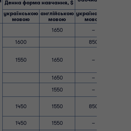
й
Денна форма навчання, $
$
українською
англійською
українською
англі
мовою
мовою
мовою
мо
1650
–
1600
850
1550
1650
–
1650
–
1550
–
1450
1550
850
9
1450
1550
–