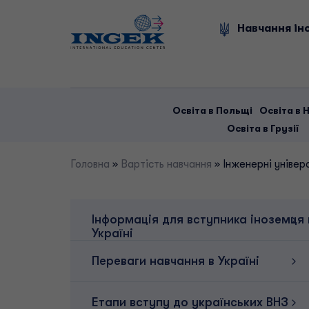
Skip
to
Навчання іно
content
Освіта в Польщі
Освіта в 
Освіта в Грузії
Головна
»
Вартість навчання
»
Інженерні універ
Інформація для вступника іноземця 
Україні
Переваги навчання в Україні
Етапи вступу до українських ВНЗ