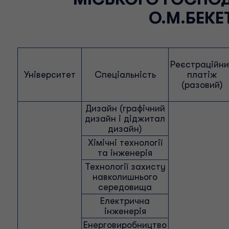
О.М.БЕКЕ
Реєстраційн
Університет
Спеціальність
платіж
(разовий)
Дизайн (графічний
дизайн і діджитал
дизайн)
Хімічні технології
та інженерія
Технології захисту
навколишнього
середовища
Електрична
інженерія
Енерговиробництво