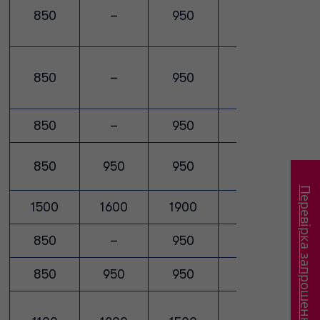
850
–
950
–
850
–
950
–
850
–
950
–
850
950
950
1050
Перевірка запрошення
1500
1600
1900
2200
850
–
950
–
850
950
950
1050
8