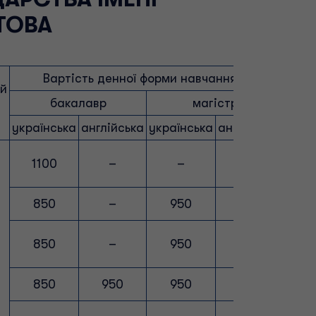
ТОВА
Вартість денної форми навчання, $
ий
бакалавр
магістр
українська
англійська
українська
англійська
укра
1100
–
–
–
850
–
950
–
8
850
–
950
–
850
950
950
1050
8