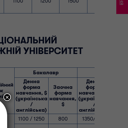
1100
1200
1500
1600
8
ЦІОНАЛЬНИЙ
НІЙ УНІВЕРСИТЕТ
Бакалавр
Магістр
Денна
Денна
ійний
форма
Заочна
форма
Зао
іж
навчання, $
форма
навчання, $
фор
ий)
×
(українська
навчання,
(українська
навча
/
$
/
$
англійська)
англійська)
1100 / 1250
800
1350/1400
10