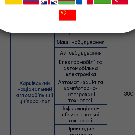
програмного
забезпечення
Комп’ютерні науки
Матеріалознавство
Машинобудування
Автовбудування
Електромобілі та
автомобільна
електроніка
Автоматизація та
Харківський
комп’ютерно-
національний
300
інтегровані
автомобільний
технології
університет
Інформаційно-
обчислювальні
технології
Прикладна
механіка