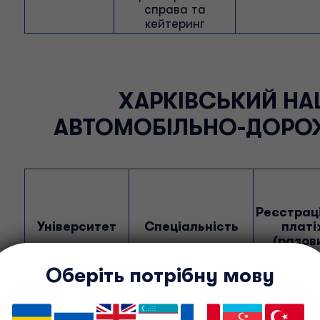
справа та
кейтеринг
ХАРКІВСЬКИЙ НА
АВТОМОБІЛЬНО-ДОРОЖ
Реєстрац
Університет
Спеціальність
плат
(разов
Оберіть потрібну мову
Екологія
Інженерія