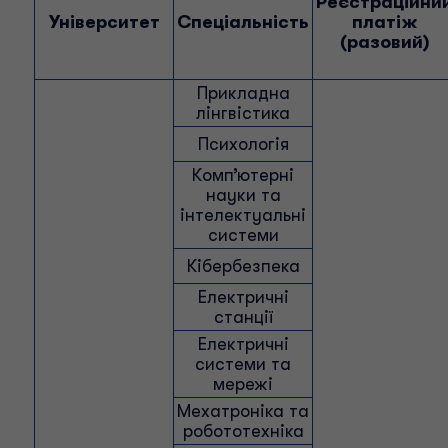
Реєстраційни
Університет
Спеціальність
платіж
(разовий)
Прикладна
лінгвістика
Психологія
Комп’ютерні
науки та
інтелектуальні
системи
Кібербезпека
Електричні
станції
Електричні
системи та
мережі
Мехатроніка та
робототехніка