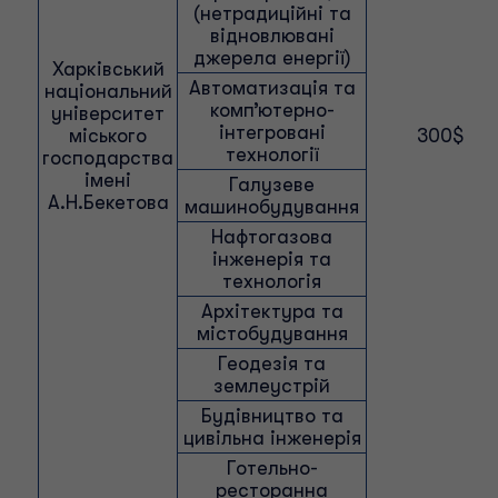
(нетрадиційні та
відновлювані
джерела енергії)
Харківський
Автоматизація та
національний
комп’ютерно-
університет
інтегровані
міського
300$
технології
господарства
імені
Галузеве
А.Н.Бекетова
машинобудування
Нафтогазова
інженерія та
технологія
Архітектура та
містобудування
Геодезія та
землеустрій
Будівництво та
цивільна інженерія
Готельно-
ресторанна