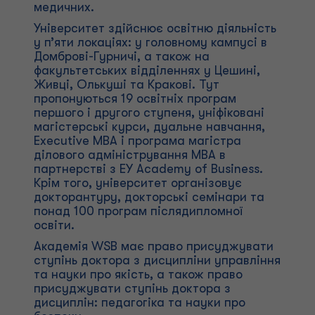
медичних.
Університет здійснює освітню діяльність
у п’яти локаціях: у головному кампусі в
Домброві-Гурничі, а також на
факультетських відділеннях у Цешині,
Живці, Олькуші та Кракові. Тут
пропонуються 19 освітніх програм
першого і другого ступеня, уніфіковані
магістерські курси, дуальне навчання,
Executive MBA і програма магістра
ділового адміністрування MBA в
партнерстві з EY Academy of Business.
Крім того, університет організовує
докторантуру, докторські семінари та
понад 100 програм післядипломної
освіти.
Академія WSB має право присуджувати
ступінь доктора з дисципліни управління
та науки про якість, а також право
присуджувати ступінь доктора з
дисциплін: педагогіка та науки про