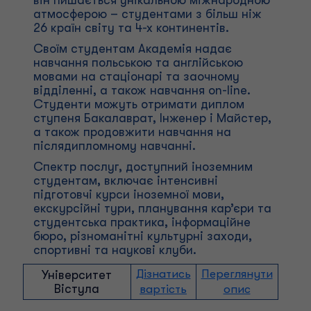
він пишається унікальною міжнародною
атмосферою – студентами з більш ніж
26 країн світу та 4-х континентів.
Своїм студентам Академія надає
навчання польською та англійською
мовами на стаціонарі та заочному
відділенні, а також навчання on-line.
Студенти можуть отримати диплом
ступеня Бакалаврат, Інженер і Майстер,
а також продовжити навчання на
післядипломному навчанні.
Спектр послуг, доступний іноземним
студентам, включає інтенсивні
підготовчі курси іноземної мови,
екскурсійні тури, планування кар’єри та
студентська практика, інформаційне
бюро, різноманітні культурні заходи,
спортивні та наукові клуби.
Дізнатись
Переглянути
Університет
Вістула
вартість
опис