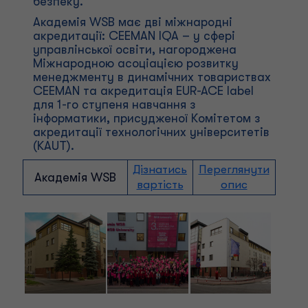
безпеку.
Академія WSB має дві міжнародні
акредитації: CEEMAN IQA – у сфері
управлінської освіти, нагороджена
Міжнародною асоціацією розвитку
менеджменту в динамічних товариствах
CEEMAN та акредитація EUR-ACE label
для 1-го ступеня навчання з
інформатики, присудженої Комітетом з
акредитації технологічних університетів
(KAUT).
Дізнатись
Переглянути
Академія WSB
вартість
опис