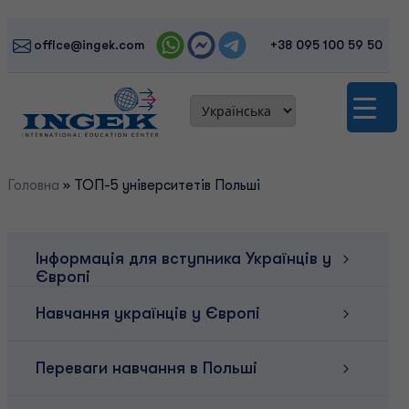
Skip
to
office@ingek.com
+38 095 100 59 50
content
Головна
»
ТОП-5 університетів Польші
Інформація для вступника Українців у
Європі
Навчання українців у Європі
Переваги навчання в Польші