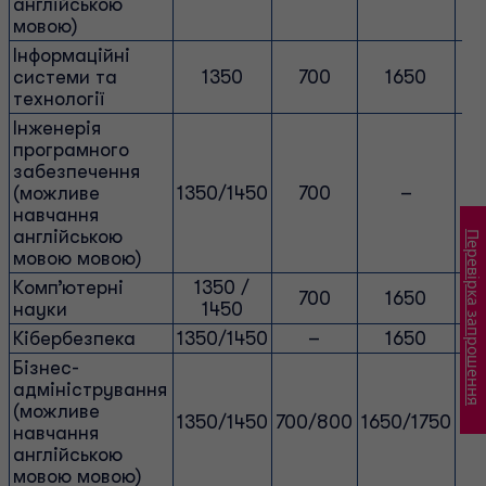
англійською
мовою)
Інформаційні
системи та
1350
700
1650
технології
Інженерія
програмного
забезпечення
(можливе
1350/1450
700
–
навчання
англійською
Перевірка запрошення
мовою мовою)
Комп’ютерні
1350 /
700
1650
науки
1450
Кібербезпека
1350/1450
–
1650
Бізнес-
адміністрування
(можливе
1350/1450
700/800
1650/1750
85
навчання
англійською
мовою мовою)