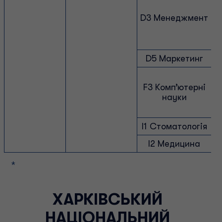
D3 Менеджмент
а
D5 Маркетинг
F3 Комп’ютерні
науки
I1 Стоматологія
I2 Медицина
*
ХАРКІВСЬКИЙ
НАЦІОНАЛЬНИЙ