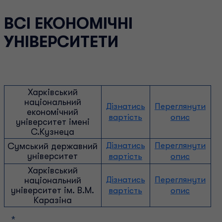
ВСІ ЕКОНОМІЧНІ
УНІВЕРСИТЕТИ
Харківський
національний
Дізнатись
Переглянути
економічний
вартість
опис
університет імені
С.Кузнеца
Дізнатись
Переглянути
Сумський державний
університет
вартість
опис
Харківський
Дізнатись
Переглянути
національний
університет ім. В.М.
вартість
опис
Каразіна
*