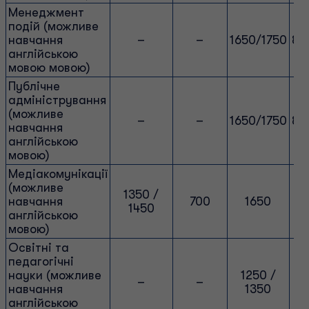
Менеджмент
подій (можливе
навчання
–
–
1650/1750
85
англійською
мовою мовою)
Публічне
адміністрування
(можливе
–
–
1650/1750
85
навчання
англійською
мовою)
Медіакомунікації
(можливе
1350 /
навчання
700
1650
1450
англійською
мовою)
Освітні та
педагогічні
науки (можливе
1250 /
–
–
навчання
1350
англійською